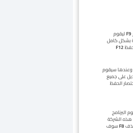
F9
ليقوم
كة بشكل كامل
لحفظ
F12
 وعندها سيقوم
ديل على جميع
تصار الحفظ
 البرنامج
 هذه الشركة
لحذف
F8
سوف